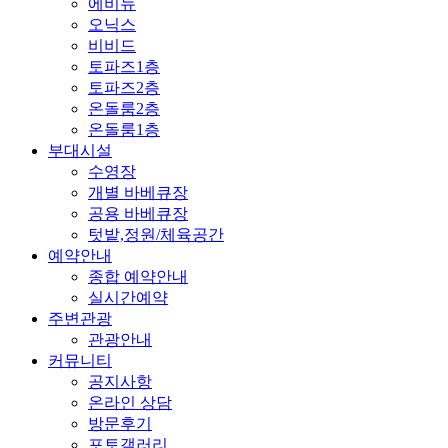
에비뉴
오닉스
비비드
토파즈1층
토파즈2층
온돌룸2층
온돌룸1층
부대시설
수영장
개별 바베큐장
공용 바베큐장
텃밭,정원/체육공간
예약안내
종합 예약안내
실시간예약
주변관광
관광안내
커뮤니티
공지사항
온라인 상담
방문후기
포토갤러리