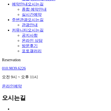
예약안내
오시는길
종합 예약안내
실시간예약
주변관광
오시는길
관광안내
커뮤니티
오시는길
공지사항
온라인 상담
방문후기
포토갤러리
Reservation
010.9839.6226
오전 9시 ~ 오후 11시
온라인예약
오시는길