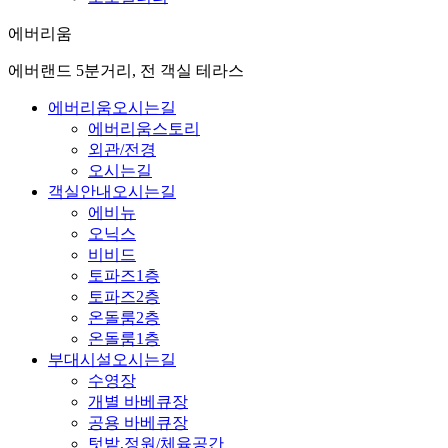
에버리움
에버랜드 5분거리, 전 객실 테라스
에버리움
오시는길
에버리움스토리
외관/전경
오시는길
객실안내
오시는길
에비뉴
오닉스
비비드
토파즈1층
토파즈2층
온돌룸2층
온돌룸1층
부대시설
오시는길
수영장
개별 바베큐장
공용 바베큐장
텃밭,정원/체육공간